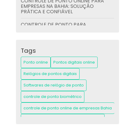
CONTROLE DE PONTO ONLINE PARA
EMPRESAS NA BAHIA: SOLUÇÃO
PRÁTICA E CONFIÁVEL
CONTROLE DE PONTO PARA
PROFESSORES: GUIA COMPLETO E
PRÁTICO
CONTROLE DE PONTO PARA
Tags
PROFESSORES: GUIA PRÁTICO E
ESSENCIAL
Ponto online
Pontos digitais online
CONTROLES DE PONTO WEB BAHIA:
Relógios de pontos digitais
GUIA COMPLETO PARA GESTÃO
EMPRESARIAL EFICIENTE
Softwares de relógio de ponto
CONTROLES PARA PONTO SÃO PAULO
controle de ponto biométrico
CAPITAL: GUIA COMPLETO E PRÁTICO
controle de ponto online de empresas Bahia
CONTROLES PARA PONTO SÃO PAULO
CAPITAL: O GUIA COMPLETO QUE VOCÊ
controle de ponto online para empresa
PRECISA
controle de ponto online para empresas Bahia