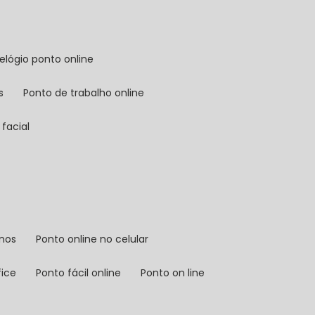
relógio ponto online
s
ponto de trabalho online
facial
rnos
ponto online no celular
fice
ponto fácil online
ponto on line