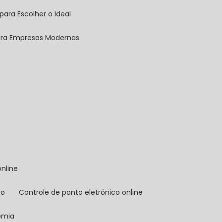
para Escolher o Ideal
para Empresas Modernas
online
io
controle de ponto eletrônico online
demia