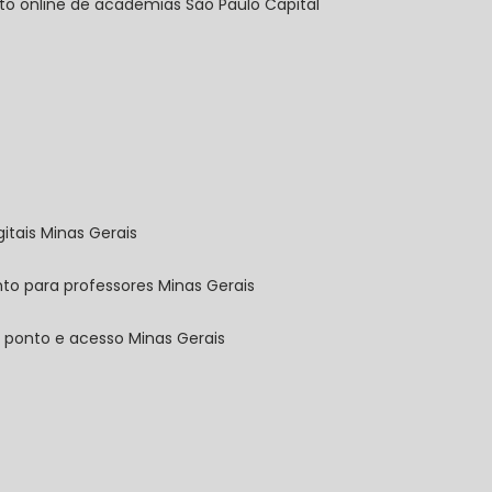
nto online de academias São Paulo Capital
gitais Minas Gerais
nto para professores Minas Gerais
e ponto e acesso Minas Gerais