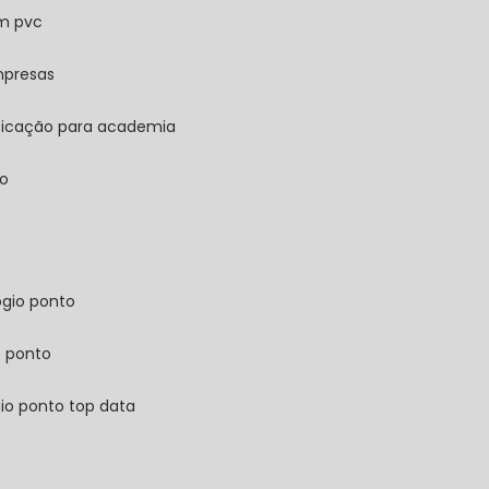
em pvc
mpresas
ificação para academia
ão
ógio ponto
e ponto
gio ponto top data