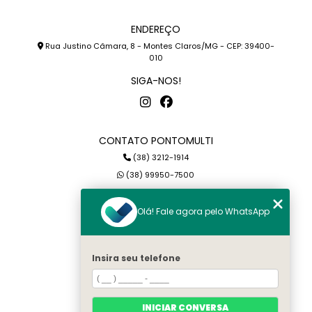
ENDEREÇO
Rua Justino Câmara, 8 - Montes Claros/MG - CEP: 39400-
010
SIGA-NOS!
CONTATO PONTOMULTI
(38) 3212-1914
(38) 99950-7500
petterson@pontomulti.com.br
Olá! Fale agora pelo WhatsApp
MENU
Home
Insira seu telefone
Quem somos
Serviços
Blog
INICIAR CONVERSA