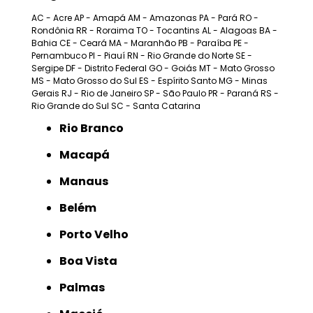
AC - Acre
AP - Amapá
AM - Amazonas
PA - Pará
RO -
Rondônia
RR - Roraima
TO - Tocantins
AL - Alagoas
BA -
Bahia
CE - Ceará
MA - Maranhão
PB - Paraíba
PE -
Pernambuco
PI - Piauí
RN - Rio Grande do Norte
SE -
Sergipe
DF - Distrito Federal
GO - Goiás
MT - Mato Grosso
MS - Mato Grosso do Sul
ES - Espírito Santo
MG - Minas
Gerais
RJ - Rio de Janeiro
SP - São Paulo
PR - Paraná
RS -
Rio Grande do Sul
SC - Santa Catarina
Rio Branco
Macapá
Manaus
Belém
Porto Velho
Boa Vista
Palmas