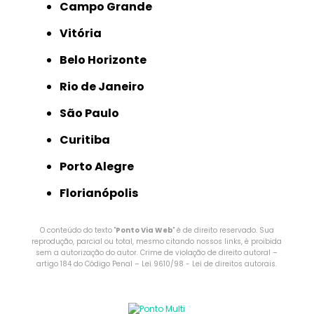
Campo Grande
Vitória
Belo Horizonte
Rio de Janeiro
São Paulo
Curitiba
Porto Alegre
Florianópolis
O conteúdo do texto "
Ponto Via Web
" é de direito reservado. Sua
reprodução, parcial ou total, mesmo citando nossos links, é proibida
sem a autorização do autor. Crime de violação de direito autoral –
artigo 184 do Código Penal –
Lei 9610/98 - Lei de direitos autorais
.