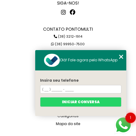
SIGA-NOS!
CONTATO PONTOMULTI
(38) 3212-1914
(38) 99950-7500
petterson@pontomulti.com.br
Olá! Fale agora pelo WhatsApp
MENU
Home
Insira seu telefone
Quem somos
Serviços
Blog
INICIAR CONVERSA
Contato
Categorias
1
Mapa do site