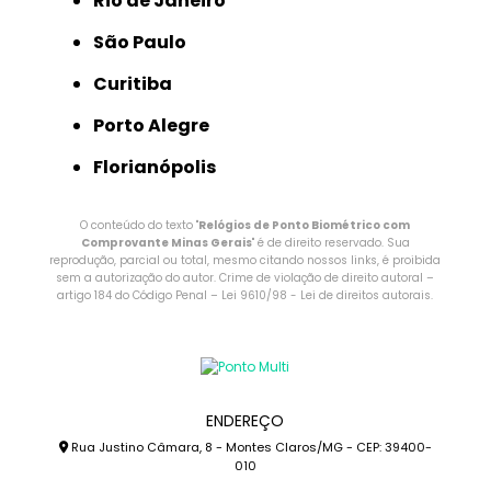
Rio de Janeiro
São Paulo
Curitiba
Porto Alegre
Florianópolis
O conteúdo do texto "
Relógios de Ponto Biométrico com
Comprovante Minas Gerais
" é de direito reservado. Sua
reprodução, parcial ou total, mesmo citando nossos links, é proibida
sem a autorização do autor. Crime de violação de direito autoral –
artigo 184 do Código Penal –
Lei 9610/98 - Lei de direitos autorais
.
ENDEREÇO
Rua Justino Câmara, 8 - Montes Claros/MG - CEP: 39400-
010