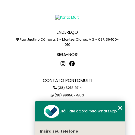
ENDEREÇO
Rua Justino Câmara, 8 - Montes Claros/MG - CEP: 39400-
010
SIGA-NOS!
CONTATO PONTOMULTI
(38) 3212-1914
(38) 99950-7500
petterson@pontomulti.com.br
Olá! Fale agora pelo WhatsApp
MENU
Home
Insira seu telefone