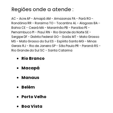
Regiões onde a atende :
AC - Acre
AP - Amapá
AM - Amazonas
PA - Pará
RO -
Rondônia
RR - Roraima
TO - Tocantins
AL - Alagoas
BA -
Bahia
CE - Ceará
MA - Maranhão
PB - Paraíba
PE -
Pernambuco
PI - Piauí
RN - Rio Grande do Norte
SE -
Sergipe
DF - Distrito Federal
GO - Goiás
MT - Mato Grosso
MS - Mato Grosso do Sul
ES - Espírito Santo
MG - Minas
Gerais
RJ - Rio de Janeiro
SP - São Paulo
PR - Paraná
RS -
Rio Grande do Sul
SC - Santa Catarina
Rio Branco
Macapá
Manaus
Belém
Porto Velho
Boa Vista