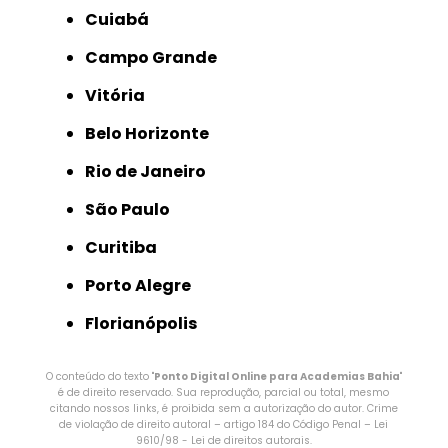
Cuiabá
Campo Grande
Vitória
Belo Horizonte
Rio de Janeiro
São Paulo
Curitiba
Porto Alegre
Florianópolis
O conteúdo do texto "
Ponto Digital Online para Academias Bahia
"
é de direito reservado. Sua reprodução, parcial ou total, mesmo
citando nossos links, é proibida sem a autorização do autor. Crime
de violação de direito autoral – artigo 184 do Código Penal –
Lei
9610/98 - Lei de direitos autorais
.