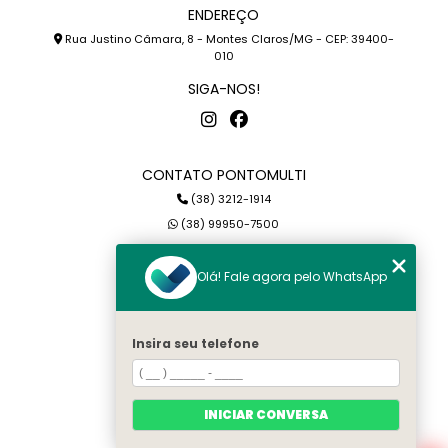
ENDEREÇO
Rua Justino Câmara, 8 - Montes Claros/MG - CEP: 39400-
010
SIGA-NOS!
CONTATO PONTOMULTI
(38) 3212-1914
(38) 99950-7500
petterson@pontomulti.com.br
Olá! Fale agora pelo WhatsApp
MENU
Home
Insira seu telefone
Quem somos
Serviços
Blog
INICIAR CONVERSA
Contato