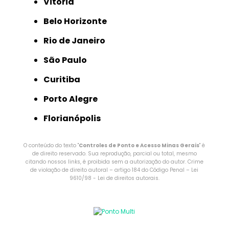
Vitória
Belo Horizonte
Rio de Janeiro
São Paulo
Curitiba
Porto Alegre
Florianópolis
O conteúdo do texto "
Controles de Ponto e Acesso Minas Gerais
" é
de direito reservado. Sua reprodução, parcial ou total, mesmo
citando nossos links, é proibida sem a autorização do autor. Crime
de violação de direito autoral – artigo 184 do Código Penal –
Lei
9610/98 - Lei de direitos autorais
.