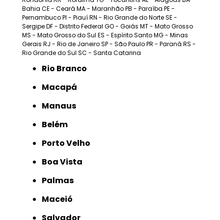
Bahia
CE - Ceará
MA - Maranhão
PB - Paraíba
PE -
Pernambuco
PI - Piauí
RN - Rio Grande do Norte
SE -
Sergipe
DF - Distrito Federal
GO - Goiás
MT - Mato Grosso
MS - Mato Grosso do Sul
ES - Espírito Santo
MG - Minas
Gerais
RJ - Rio de Janeiro
SP - São Paulo
PR - Paraná
RS -
Rio Grande do Sul
SC - Santa Catarina
Rio Branco
Macapá
Manaus
Belém
Porto Velho
Boa Vista
Palmas
Maceió
Salvador