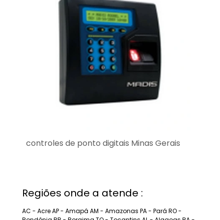
controles de ponto digitais Minas Gerais
Regiões onde a atende :
AC - Acre
AP - Amapá
AM - Amazonas
PA - Pará
RO -
Rondônia
RR - Roraima
TO - Tocantins
AL - Alagoas
BA -