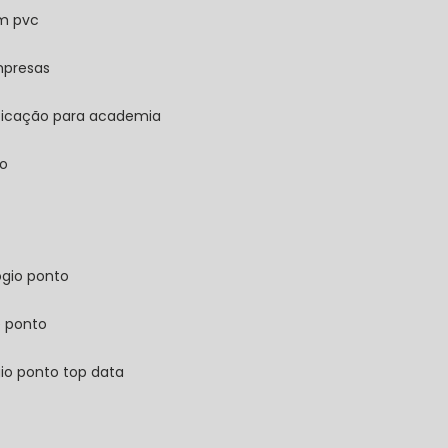
em pvc
mpresas
ificação para academia
ão
ógio ponto
e ponto
gio ponto top data