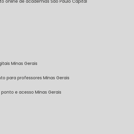
nto online de academias São Paulo Capital
gitais Minas Gerais
nto para professores Minas Gerais
e ponto e acesso Minas Gerais