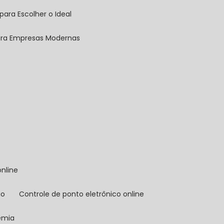
para Escolher o Ideal
para Empresas Modernas
online
io
controle de ponto eletrônico online
demia