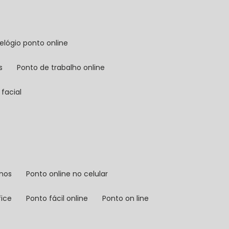
relógio ponto online
s
ponto de trabalho online
facial
rnos
ponto online no celular
fice
ponto fácil online
ponto on line