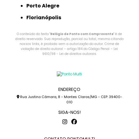
Porto Alegre
Florianópolis
O conteúdo do texto "
Relógio de Ponto com Comprovante
" é de
direito reservado. Sua reprodução, parcial ou total, mesmo citando
nossos links, é proibida sem a autorização do autor. Crime de
violação de direito autoral – artigo 184 do Código Penal –
Lei
9610/98 - Lei de direitos autorais
.
ENDEREÇO
Rua Justino Câmara, 8 - Montes Claros/MG - CEP: 39400-
010
SIGA-NOS!
CONTATO PONTOMULTI