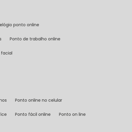
relógio ponto online
s
ponto de trabalho online
facial
rnos
ponto online no celular
fice
ponto fácil online
ponto on line