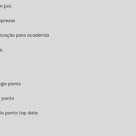
em pvc
mpresas
ificação para academia
ão
ógio ponto
e ponto
gio ponto top data