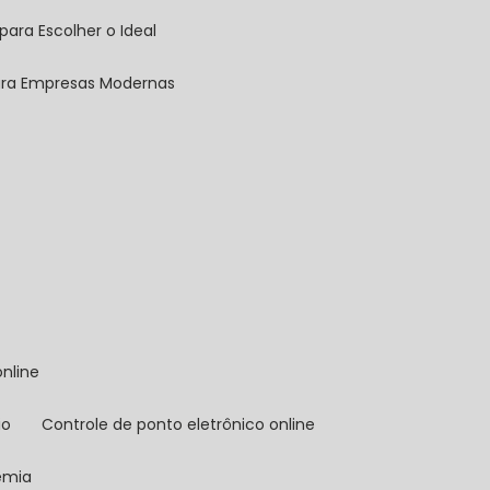
para Escolher o Ideal
para Empresas Modernas
online
io
controle de ponto eletrônico online
demia