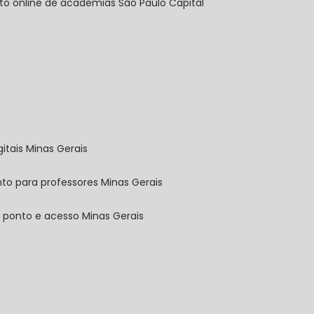
nto online de academias São Paulo Capital
gitais Minas Gerais
nto para professores Minas Gerais
e ponto e acesso Minas Gerais