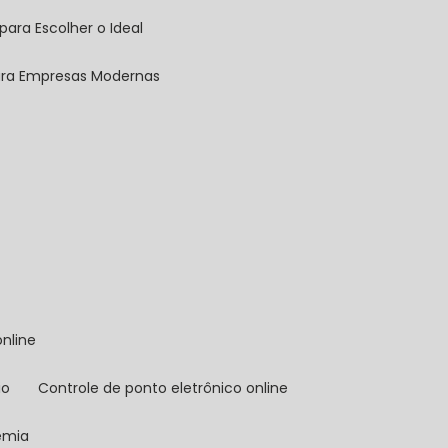
para Escolher o Ideal
para Empresas Modernas
online
io
controle de ponto eletrônico online
demia