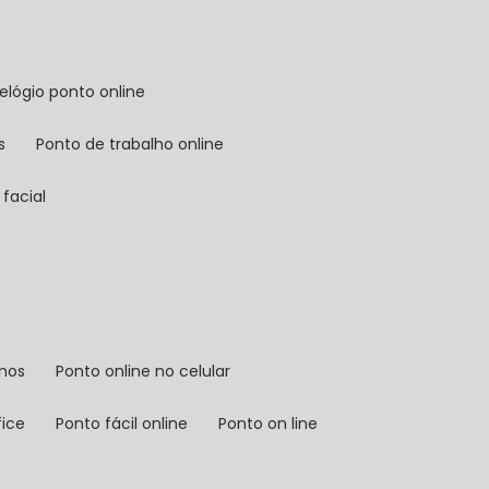
relógio ponto online
s
ponto de trabalho online
facial
rnos
ponto online no celular
fice
ponto fácil online
ponto on line