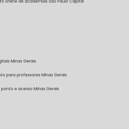
nto online de academias São Paulo Capital
gitais Minas Gerais
nto para professores Minas Gerais
e ponto e acesso Minas Gerais