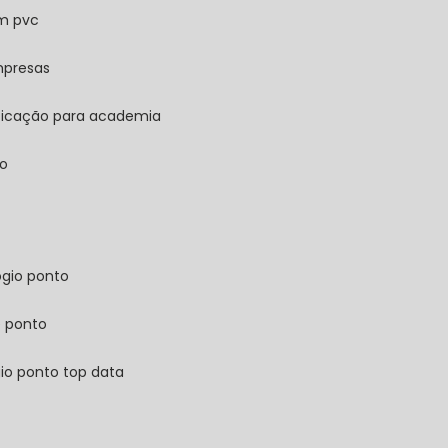
em pvc
mpresas
ificação para academia
ão
ógio ponto
e ponto
gio ponto top data