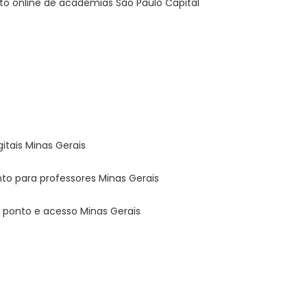
nto online de academias São Paulo Capital
gitais Minas Gerais
nto para professores Minas Gerais
e ponto e acesso Minas Gerais