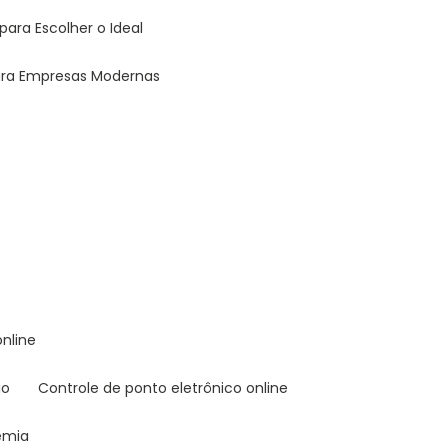
para Escolher o Ideal
para Empresas Modernas
online
io
controle de ponto eletrônico online
demia