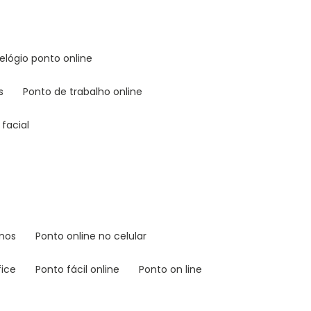
relógio ponto online
s
ponto de trabalho online
facial
rnos
ponto online no celular
fice
ponto fácil online
ponto on line