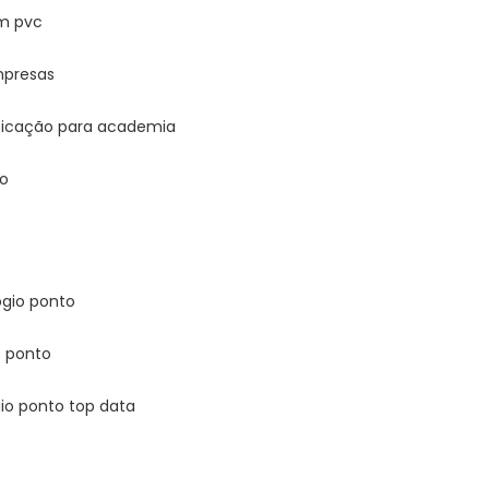
em pvc
mpresas
ificação para academia
ão
ógio ponto
e ponto
gio ponto top data