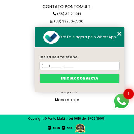
CONTATO PONTOMULTI
(38) 3212-1914
(38) 99950-7500
petterson@pontomulti.com.br
Olá! Fale agora pelo WhatsApp
MENU
Home
Insira seu telefone
Quem somos
Serviços
Blog
INICIAR CONVERSA
Contato
Categorias
1
Mapa do site
Copyright © Ponto Multi . (Lei 9610 de 19/02/1998)
HTML
CSS