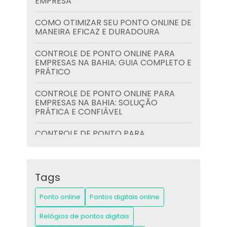
EMPRESA
COMO OTIMIZAR SEU PONTO ONLINE DE
MANEIRA EFICAZ E DURADOURA
CONTROLE DE PONTO ONLINE PARA
EMPRESAS NA BAHIA: GUIA COMPLETO E
PRÁTICO
CONTROLE DE PONTO ONLINE PARA
EMPRESAS NA BAHIA: SOLUÇÃO
PRÁTICA E CONFIÁVEL
CONTROLE DE PONTO PARA
PROFESSORES: GUIA COMPLETO E
PRÁTICO
CONTROLE DE PONTO PARA
Tags
PROFESSORES: GUIA PRÁTICO E
ESSENCIAL
Ponto online
Pontos digitais online
CONTROLES DE PONTO WEB BAHIA:
Relógios de pontos digitais
GUIA COMPLETO PARA GESTÃO